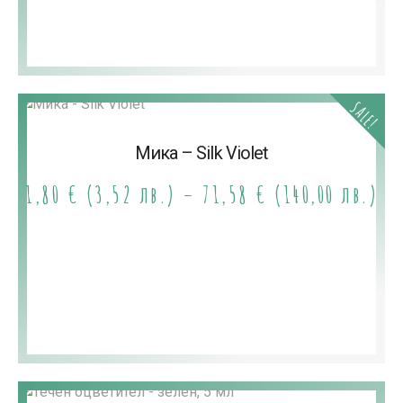
SALE!
Мика – Silk Violet
1,80
€
(3,52 лв.)
–
71,58
€
(140,00 лв.)