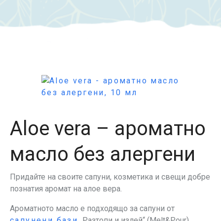
Aloe vera – ароматно
масло без алергени
Придайте на своите сапуни, козметика и свещи добре
познатия аромат на алое вера.
Ароматното масло е подходящо за сапуни от
сапунени бази
„Разтопи и излей“ (Melt&Pour),