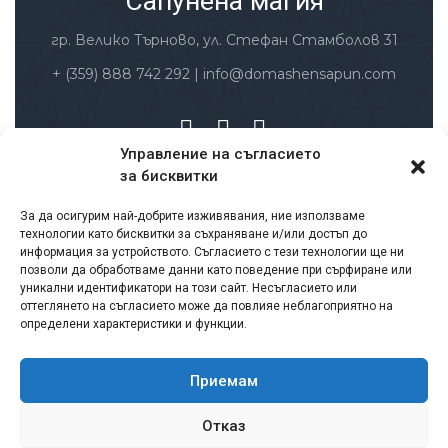
Сапунена магия
гр. Велико Търново, ул. Стефан Стамболов 31
+ (359) 888 742 292
|
info@domashensapun.com
Управление на съгласието
за бисквитки
Заплащане и доставка
За да осигурим най-добрите изживявания, ние използваме
Условия за ползване
технологии като бисквитки за съхраняване и/или достъп до
Политика за защита на личните данни
информация за устройството. Съгласието с тези технологии ще ни
позволи да обработваме данни като поведение при сърфиране или
Политика за връщане и възстановяване на
уникални идентификатори на този сайт. Несъгласието или
суми
оттеглянето на съгласието може да повлияе неблагоприятно на
определени характеристики и функции.
Лични данни – съгласие
Бисквитки
Формуляр за връщане на продукт
Приемам
Сертификати
Отказ