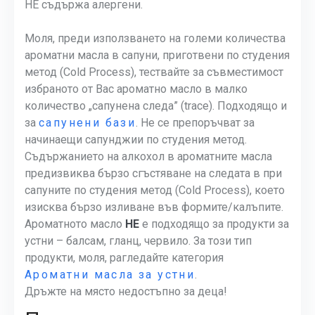
НЕ съдържа алергени.
Моля, преди използването на големи количества
ароматни масла в сапуни, приготвени по студения
метод (Cold Process), тествайте за съвместимост
избраното от Вас ароматно масло в малко
количество „сапунена следа” (trace). Подходящо и
за
сапунени бази
. Не се препоръчват за
начинаещи сапунджии по студения метод.
Съдържанието на алкохол в ароматните масла
предизвиква бързо сгъстяване на следата в при
сапуните по студения метод (Cold Process), което
изисква бързо изливане във формите/калъпите.
Ароматното масло
НЕ
е подходящо за продукти за
устни – балсам, гланц, червило. За този тип
продукти, моля, рагледайте категория
Ароматни масла за устни
.
Дръжте на място недостъпно за деца!