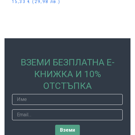
15,33
€
(29,98 лв.)
Още
ВЗЕМИ БЕЗПЛАТНА Е-
КНИЖКА И 10%
ОТСТЪПКА