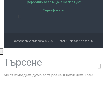
Формуляр за връщане на продукт
Сертификати
DomashenSapun.com
© 2026.
Всички права запазени.
Моля въведете дума за търсене и натиснете Enter