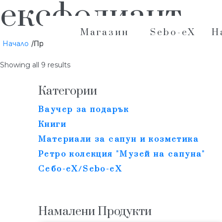
ексфолиант
Магазин
Sebo-eX
Н
/Продукти с етикет „ексфолиант“
Начало
Showing all 9 results
Категории
Ваучер за подарък
Книги
Материали за сапун и козметика
Ретро колекция "Музей на сапуна"
Себо-еХ/Sebo-eX
Намалени Продукти