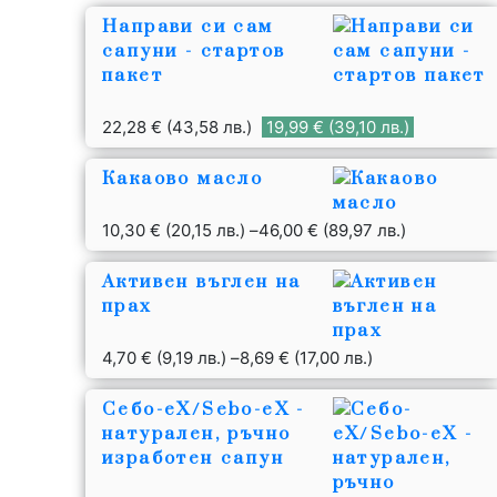
Направи си сам
сапуни - стартов
пакет
22,28
€
(43,58 лв.)
19,99
€
(39,10 лв.)
Какаово масло
10,30
€
(20,15 лв.)
–
46,00
€
(89,97 лв.)
Активен въглен на
прах
4,70
€
(9,19 лв.)
–
8,69
€
(17,00 лв.)
Себо-еХ/Sebo-eX -
натурален, ръчно
изработен сапун