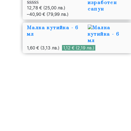
12,78
€
(25,00 лв.)
Оценено с
4.85
от 5
–
40,90
€
(79,99 лв.)
Малка кутийка - 6
мл
1,60
€
(3,13 лв.)
1,12
€
(2,19 лв.)