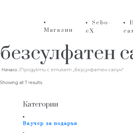
Sebo-
Магазин
eX
са
безсулфатен с
/Продукти с етикет „безсулфатен сапун“
Начало
Showing all 7 results
Категории
Ваучер за подарък