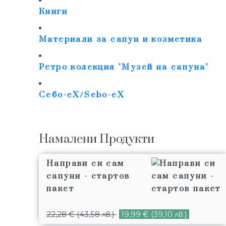
Книги
Материали за сапун и козметика
Ретро колекция "Музей на сапуна"
Себо-еХ/Sebo-eX
Намалени Продукти
Направи си сам
сапуни - стартов
пакет
22,28
€
(43,58 лв.)
19,99
€
(39,10 лв.)