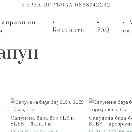
БЪРЗА ПОРЪЧКА 0888742292
Направи си
Контакти
FAQ
м
са
апун
Сапунена база без SLS и
Сапунена база б
SLES – бяла, 1 кг
SLES – прозрачна