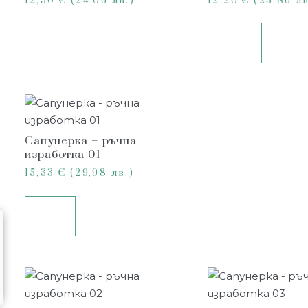
12,30
€
(24,06 лв.)
12,20
€
(23,86 лв
Купи
Купи
Сапунерка – ръчна
изработка 01
15,33
€
(29,98 лв.)
Още