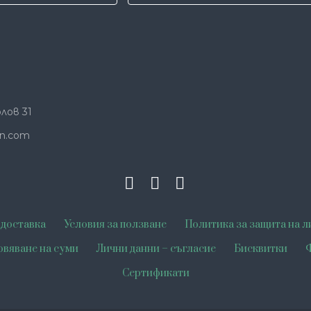
лов 31
n.com
 доставка
Условия за ползване
Политика за защита на л
овяване на суми
Лични данни – съгласие
Бисквитки
Ф
Сертификати