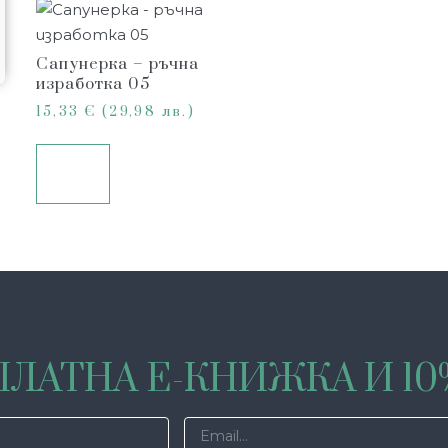
Сапунерка – ръчна
изработка 05
15,33
€
(29,98 лв.)
Още
ЛАТНА Е-КНИЖКА И 1