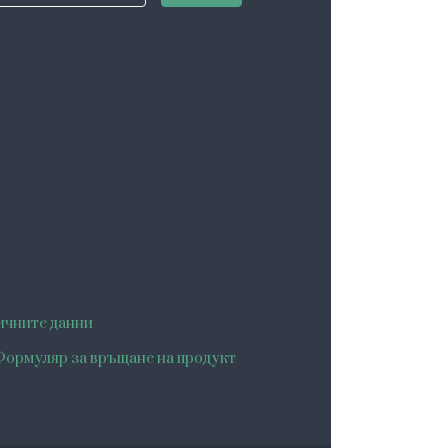
ичните данни
ормуляр за връщане на продукт