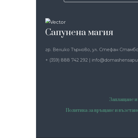
Сапунена магия
гр. Велико Търново, ул. Стефан Стамбо
+ (359) 888 742 292
|
info@domashensapu
Заплащане и
Политика за връщане и възстан