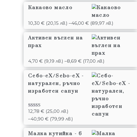
Какаово масло
10,30
€
(20,15 лв.)
–
46,00
€
(89,97 лв.)
Активен въглен на
прах
4,70
€
(9,19 лв.)
–
8,69
€
(17,00 лв.)
Себо-еХ/Sebo-eX -
натурален, ръчно
изработен сапун
12,78
€
(25,00 лв.)
Оценено с
4.85
от 5
–
40,90
€
(79,99 лв.)
Малка кутийка - 6