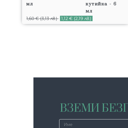
мл
1,60
€
(3,13 лв.)
1,12
€
(2,19 лв.)
ВЗЕМИ БЕЗП