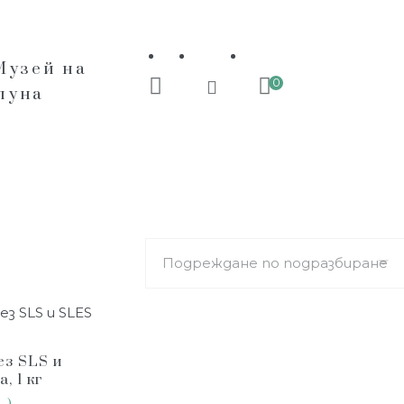
Музей на
0
пуна
ез SLS и
, 1 кг