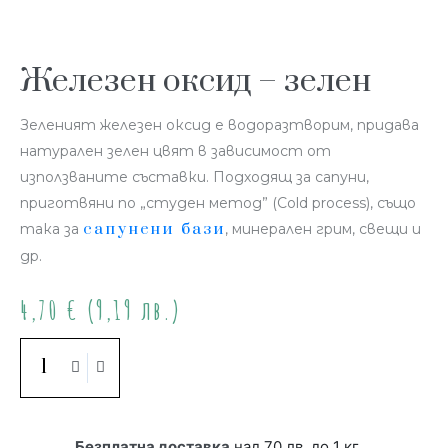
Железен оксид – зелен
Зеленият железен оксид е водоразтворим, придава
натурален зелен цвят в зависимост от
използваните съставки. Подходящ за сапуни,
приготвяни по „студен метод” (Cold process), също
сапунени бази
така за
, минерален грим, свещи и
др.
4,70
€
(9,19 лв.)
Купи
Безплатна доставка
над 70 лв. до 1 кг