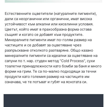
Естественните оцветители (натуралните пигменти),
дали са неорганични или органични, имат висока
устойчивост към алкални или киселинни условия.
Цветът, който имат в прахообразна форма остава
същият и когато се добавят към продуктите.
Минералните пигменти имат по-голям размер на
частиците и се добавят за оцветяване чрез
разпръскване отколкото разтваряне. Общо казано
минералните пигменти са идеални за оцветяване на
сапуни по т. нар. студен метод “Cold Process”, сухи
тоалетни принадлежности като бомби за баня и много
форми на грим. Те са по-малко подходящи за течни
продукти като големия размер на частиците им
означава, че те потъват и губят на яснотата си.