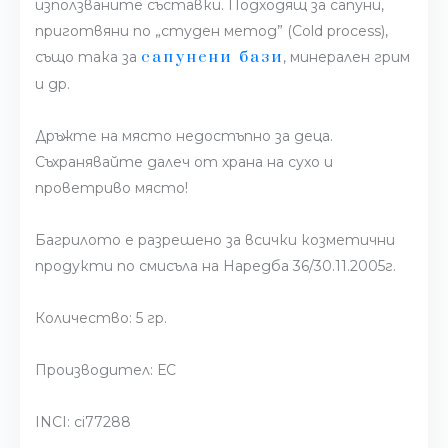
използваните съставки. Подходящ за сапуни,
приготвяни по „студен метод” (Cold process),
сапунени бази
също така за
, минерален грим
и др.
Дръжте на място недостъпно за деца.
Съхранявайте далеч от храна на сухо и
проветриво място!
Багрилото е разрешено за всички козметични
продукти по смисъла на Наредба 36/30.11.2005г.
Количество: 5 гр.
Производител: ЕС
INCI: ci77288