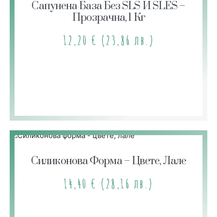
Сапунена База Без SLS И SLES –
Прозрачна, 1 Кг
12,20
€
(23,86 лв.)
Силиконова Форма – Цветe, Лале
14,40
€
(28,16 лв.)