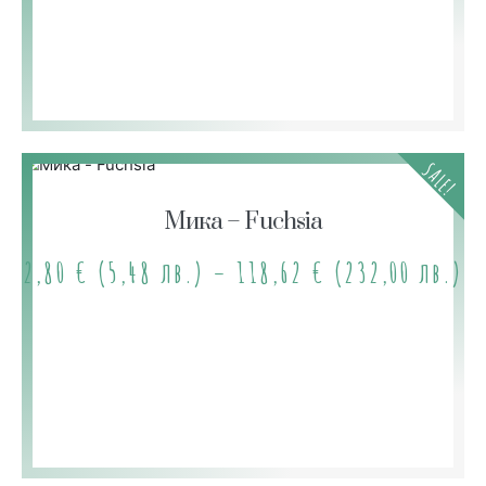
SALE!
Мика – Fuchsia
2,80
€
(5,48 лв.)
–
118,62
€
(232,00 лв.)