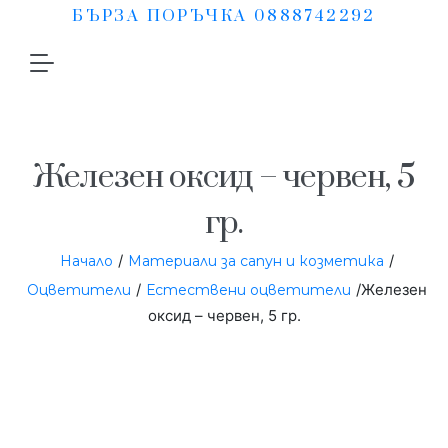
БЪРЗА ПОРЪЧКА 0888742292
Железен оксид – червен, 5
гр.
/
/
Начало
Материали за сапун и козметика
/
/Железен
Оцветители
Естествени оцветители
оксид – червен, 5 гр.