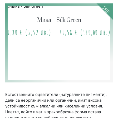
SALE!
Мика – Silk Green
1,80
€
(3,52 лв.)
–
71,58
€
(140,00 лв.)
Естественните оцветители (натуралните пигменти),
дали са неорганични или органични, имат висока
устойчивост към алкални или киселинни условия.
Цветът, който имат в прахообразна форма остава
същият и когато се добавят към продуктите.