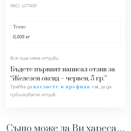
INCI: ci77491
Тегло
0,005 кг
Все още няма отзиви.
Бъдете първият написал отзив за
“Железен оксид – червен, 5 гр.”
влезнете в профила си
Трябва да
, за да
публикувате отзив.
Също може да Ви хареса…