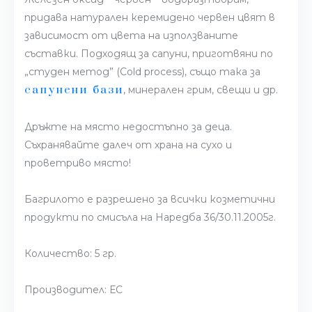
придава натурален керемидено червен цвят в
зависимост от цвета на използваните
съставки. Подходящ за сапуни, приготвяни по
„студен метод” (Cold process), също така за
сапунени бази
, минерален грим, свещи и др.
Дръжте на място недостъпно за деца.
Съхранявайте далеч от храна на сухо и
проветриво място!
Багрилото е разрешено за всички козметични
продукти по смисъла на Наредба 36/30.11.2005г.
Количество: 5 гр.
Производител: ЕС