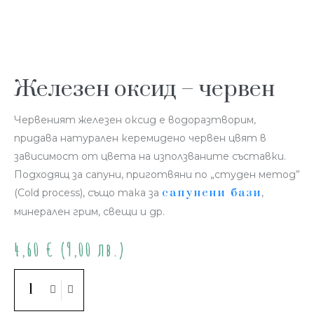
Железен оксид – червен
Червеният железен оксид е водоразтворим,
придава натурален керемидено червен цвят в
зависимост от цвета на използваните съставки.
Подходящ за сапуни, приготвяни по „студен метод”
сапунени бази
(Cold process), също така за
,
минерален грим, свещи и др.
4,60
€
(9,00 лв.)
Купи