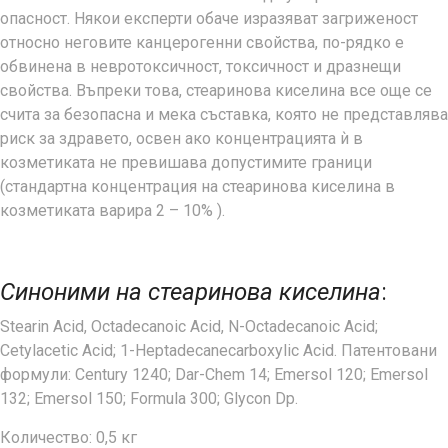
опасност. Някои експерти обаче изразяват загриженост
относно неговите канцерогенни свойства, по-рядко е
обвинена в невротоксичност, токсичност и дразнещи
свойства. Въпреки това, стеаринова киселина все още се
счита за безопасна и мека съставка, която не представлява
риск за здравето, освен ако концентрацията ѝ в
козметиката не превишава допустимите граници
(стандартна концентрация на стеаринова киселина в
козметиката варира 2 – 10% ).
Синоними на стеаринова киселина
:
Stearin Acid, Octadecanoic Acid, N-Octadecanoic Acid;
Cetylacetic Acid; 1-Heptadecanecarboxylic Acid. Патентовани
формули: Century 1240; Dar-Chem 14; Emersol 120; Emersol
132; Emersol 150; Formula 300; Glycon Dp.
Количество: 0,5 кг