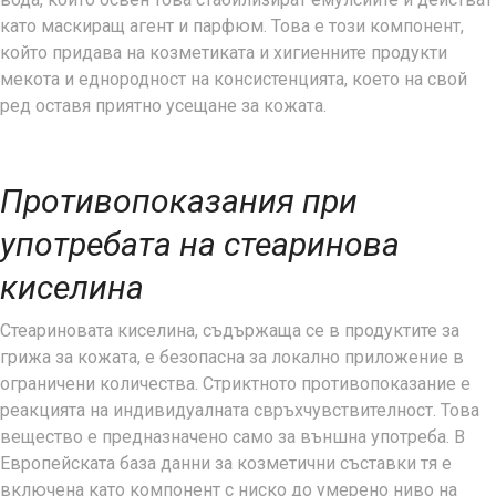
като маскиращ агент и парфюм. Това е този компонент,
който придава на козметиката и хигиенните продукти
мекота и еднородност на консистенцията, което на свой
ред оставя приятно усещане за кожата.
Противопоказания при
употребата на стеаринова
киселина
Стеариновата киселина, съдържаща се в продуктите за
грижа за кожата, е безопасна за локално приложение в
ограничени количества. Стриктното противопоказание е
реакцията на индивидуалната свръхчувствителност. Това
вещество е предназначено само за външна употреба. В
Европейската база данни за козметични съставки тя е
включена като компонент с ниско до умерено ниво на