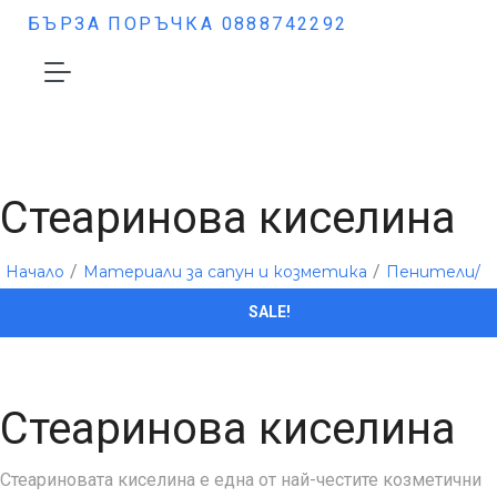
БЪРЗА ПОРЪЧКА 0888742292
Стеаринова киселина
/
/
Начало
Материали за сапун и козметика
Пенители/
/Стеаринова киселина
Сгъстители/Сода
SALE!
Стеаринова киселина
Стеариновата киселина е една от най-честите козметични