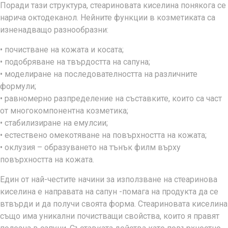
Поради тази структура, стеариновата киселина понякога се
нарича октодеканол. Нейните функции в козметиката са
изненадващо разнообразни:
• почистване на кожата и косата;
• подобряване на твърдостта на сапуна;
• моделиране на последователността на различните
формули;
• равномерно разпределение на съставките, които са част
от многокомпонентна козметика;
• стабилизиране на емулсии;
• естествено омекотяване на повърхността на кожата;
• оклузия – образуването на тънък филм върху
повърхността на кожата.
Един от най-честите начини за използване на стеаринова
киселина е направата на сапун -помага на продукта да се
втвърди и да получи своята форма. Стеариновата киселина
също има уникални почистващи свойства, които я правят