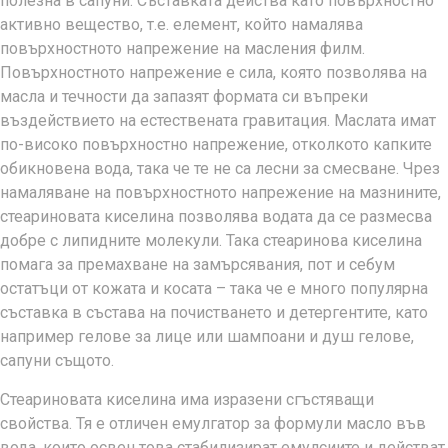
полезна в сапуни. Съставката действа като повърхностно
активно вещество, т.е. елемент, който намалява
повърхностното напрежение на масления филм.
Повърхностното напрежение е сила, която позволява на
масла и течности да запазят формата си въпреки
въздействието на естествената гравитация. Маслата имат
по-високо повърхностно напрежение, отколкото капките
обикновена вода, така че те не са лесни за смесване. Чрез
намаляване на повърхностното напрежение на мазнините,
стеариновата киселина позволява водата да се размесва
добре с липидните молекули. Така стеаринова киселина
помага за премахване на замърсявания, пот и себум
остатъци от кожата и косата – така че е много популярна
съставка в състава на почистването и детергентите, като
например гелове за лице или шампоани и душ гелове,
сапуни същото.
Стеариновата киселина има изразени сгъстяващи
свойства. Тя е отличен емулгатор за формули масло във
вода, които освен това стабилизират емулсиите и действат