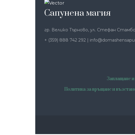
Сапунена магия
гр. Велико Търново, ул. Стефан Стамбо
+ (359) 888 742 292
|
info@domashensapu
Заплащане и
Политика за връщане и възстан