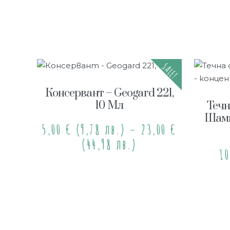
SALE!
Консервант – Geogard 221,
10 Мл
Течн
Шамп
5,00
€
(9,78 лв.)
–
23,00
€
(44,98 лв.)
1