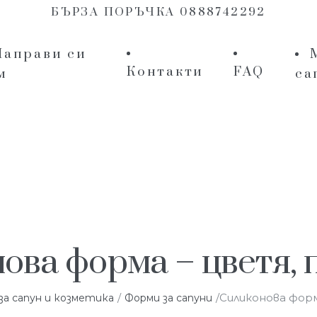
БЪРЗА ПОРЪЧКА 0888742292
Направи си
Контакти
FAQ
м
са
ова форма – цветя, 
/
/Силиконова форм
а сапун и козметика
Форми за сапуни