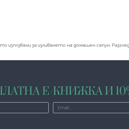
то изплзвани за изливането на домашен сапун. Разгл
ЛАТНА Е-КНИЖКА И 1