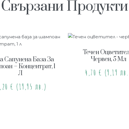
Свързани Продукти
Течен Оцветител
Червен, 5 Мл
а Сапунена База За
оан – Концентрат, 1
4,70
€
(9,19 лв.
Л
0,20
€
(19,95 лв.)