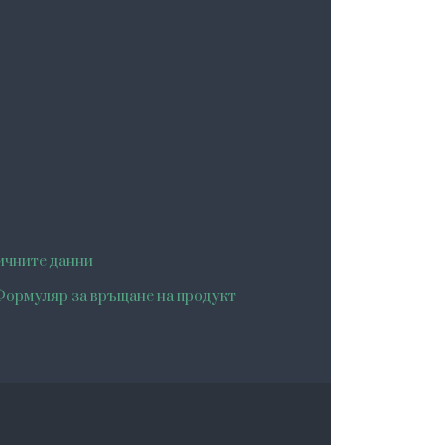
ичните данни
ормуляр за връщане на продукт