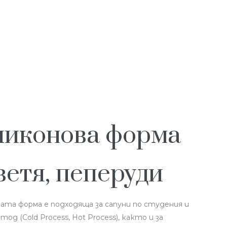
ликонова форма
ветя, пеперуди
ата форма е подходяща за сапуни по студения и
од (Cold Process, Hot Process), както и за