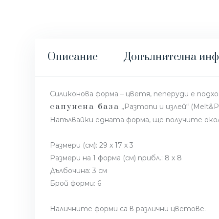
Описание
Допълнителна ин
Силиконова форма – цветя, пеперуди е подход
сапунена база
„Разтопи и излей“ (Melt&Po
Напълвайки едната форма, ще получите окол
Размери (см): 29 x 17 x 3
Размери на 1 форма (см) прибл.: 8 x 8
Дълбочина: 3 см
Брой форми: 6
Наличните форми са в различни цветове.