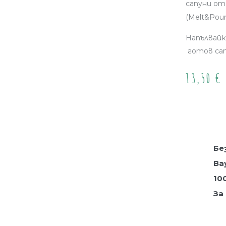
сапуни о
(Melt&Pour
Напълвайк
готов сап
13,50
€
Куп
Бе
Ва
10
За