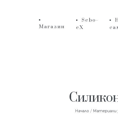
Sebo-
Магазин
eX
са
Силикон
/
Начало
Материали з