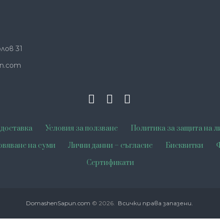
лов 31
n.com
 доставка
Условия за ползване
Политика за защита на л
овяване на суми
Лични данни – съгласие
Бисквитки
Ф
Сертификати
DomashenSapun.com
© 2026.
Всички права запазени.