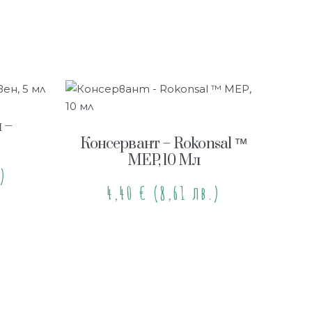
 –
Консервант – Rokonsal ™
MEP, 10 Мл
)
4,40
€
(8,61 лв.)