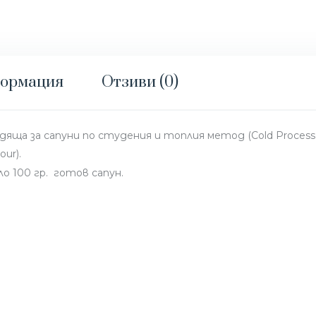
формация
Отзиви (0)
яща за сапуни по студения и топлия метод (Cold Process, 
ur).
о 100 гр. готов сапун.