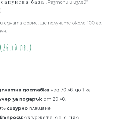
сапунена база
т
„Разтопи и излей“
).
и едната форма, ще получите около 100 гр.
ун.
(26,40 лв.)
и
зплатна доставка
над 70 лв. до 1 кг
учер за подарък
от 20 лв.
0% сигурно
плащане
 въпроси
:
свържете се с нас