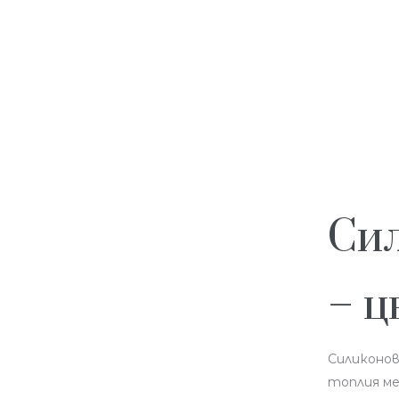
Си
– ц
Силиконов
топлия мет