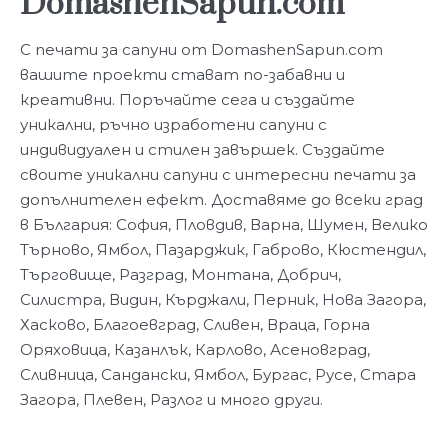
DomashenSapun.com
С печати за сапуни от DomashenSapun.com
вашите проекти стават по-забавни и
креативни. Поръчайте сега и създайте
уникални, ръчно изработени сапуни с
индивидуален и стилен завършек.
Създайте
своите уникални сапуни с интересни печати за
допълнителен ефект. Доставяме до всеки град
в България: София, Пловдив, Варна, Шумен, Велико
Търново, Ямбол, Пазарджик, Габрово, Кюстендил,
Търговище, Разград, Монтана, Добрич,
Силистра, Видин, Кърджали, Перник, Нова Загора,
Хасково, Благоевград, Сливен, Враца, Горна
Оряховица, Казанлък, Карлово, Асеновград,
Сливница, Сандански, Ямбол, Бургас, Русе, Стара
Загора, Плевен, Разлог и много други.