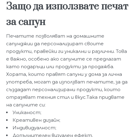
Защо да използвате печат
за сапун
Печатите позволяват на домашните
сапунджии да персонализират своите
продукти, правейки ги уникални и различни. Това
е важно, особено ако сапуните се предлагат
като подаръци или продукти за продажба.
Хората, които правят сапуни у дома за лична
употреба, могат да използват печатите, за да
създадат персонализирани продукти, които
отразяват техния стил и вкус.Така придвате
на сапуните си:
Униканост;
Креативен дизайн;
Индивидуалност;
Допълнителен визуален ефект.