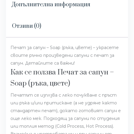
Допълнителна информация
Отзиви (0)
Печат за сапун – Soap (ръка, цвете) – украсете
своите ръчно произведени сапуни с печат за
сапун. Детайлите са важни!
Как се ползва Печат за сапун –
Soap (ръка, цвете)
Печатът се изплзва с леко почукване с пръст
или ръка и/или притискане (а не удряне както
стандартен печат), докато готовият сапун е
още леко мек. Подходящ за сапуни по студения
или топлия метод (Cold Process, Hot Process).