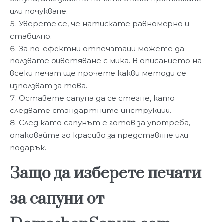
или почукване.
Уверете се, че натискате равномерно и
стабилно.
За по-ефектни отпечатаци можете да
ползвате оцветяване с мика. В описанието на
всеки печат ще прочете какви методи се
използват за това.
Оставете сапуна да се стегне, като
следвате стандартните инструкции.
След като сапунът е готов за употреба,
опаковайте го красиво за представяне или
подарък.
Защо да изберете печати
за сапуни от