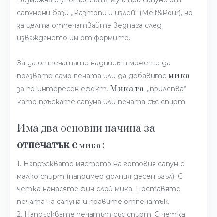
Възможна е употребата му и при сапуни от
сапунени бази „Разтопи и излей“ (Melt&Pour), но
за целта отпечатвайте веднага след
изваждането им от формите.
За да отпечатате надписът можете да
мика
ползвате само печата или да добавите
Миката
за по-интересен ефект.
„прилепва“
като пръскате сапуна или печата със спирт.
Има два основни начина за
отпечатък с
:
мика
1. Напръсквате мястото на готовия сапун с
малко спирт (например долния десен ъгъл). С
четка нанасяте фин слой мика. Поставяте
печата на сапуна и правите отпечатък.
2. Напръсквате печатът със спирт. С четка