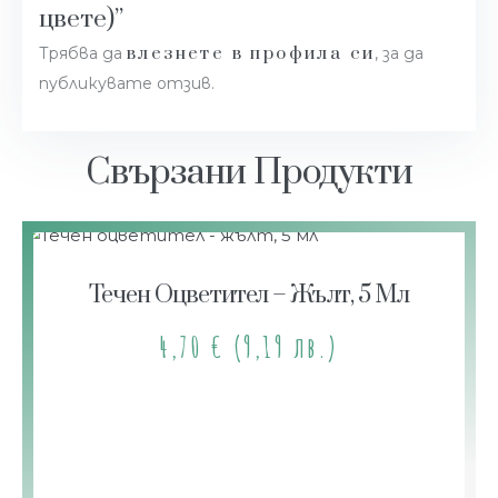
цвете)”
влезнете в профила си
Трябва да
, за да
публикувате отзив.
Свързани Продукти
Течен Оцветител – Жълт, 5 Мл
4,70
€
(9,19 лв.)