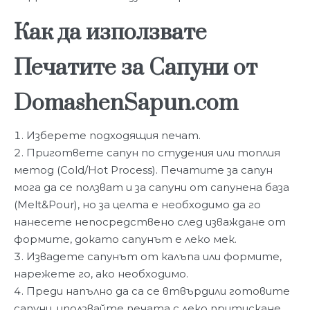
Как да използвате
Печатите за Сапуни от
DomashenSapun.com
Изберете подходящия печат.
Пригответе сапун по студения или топлия
метод (Cold/Hot Process). Печатите за сапун
мога да се ползват и за сапуни от сапунена база
(Melt&Pour), но за целта е необходимо да го
нанесете непосредствено след изваждане от
формите, докато сапунът е леко мек.
Извадете сапунът от калъпа или формите,
нарежете го, ако необходимо.
Преди напълно да са се втвърдили готовите
сапуни, иползвайте печата с леко притискане