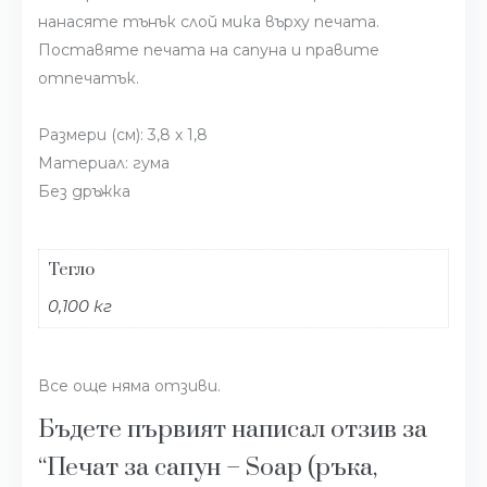
нанасяте тънък слой мика върху печата.
Поставяте печата на сапуна и правите
отпечатък.
Размери (см): 3,8 х 1,8
Материал: гума
Без дръжка
Тегло
0,100 кг
Все още няма отзиви.
Бъдете първият написал отзив за
“Печат за сапун – Soap (ръка,