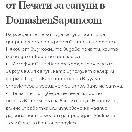
от Печати за сапуни в
DomashenSapun.com
Разгледайте печати за сапуни, които да
допринасят за по-креативните ти проекти.
Някои от възможните видове печати, които
може да откриете при нас са:
Релефни: Създават текстуриран ефект
върху вашия сапун, като използват релефни
форми. Те добавят интересна визуална
структура и усещане при използване на сапуна.
Тематични: Изберете печат, който
отразява темата на вашия сапун. Например,
ръчна изработка или изписване на надпис -
дизайни, които могат да придадат уникално
излъчване на вашия продукт.