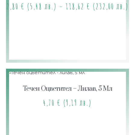
2,80
€
(5,48 лв.)
–
118,62
€
(232,00 лв.)
Течен Оцветител – Лилав, 5 Мл
4,70
€
(9,19 лв.)