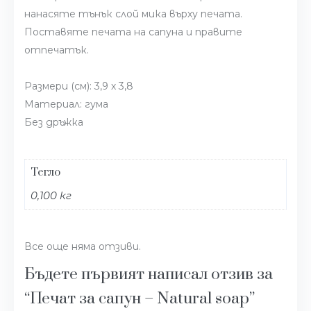
нанасяте тънък слой мика върху печата.
Поставяте печата на сапуна и правите
отпечатък.
Размери (см): 3,9 х 3,8
Материал: гума
Без дръжка
Тегло
0,100 кг
Все още няма отзиви.
Бъдете първият написал отзив за
“Печат за сапун – Natural soap”