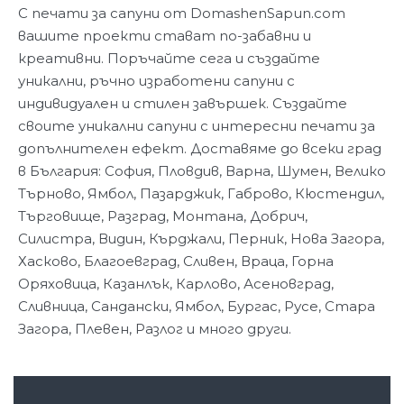
С печати за сапуни от DomashenSapun.com
вашите проекти стават по-забавни и
креативни. Поръчайте сега и създайте
уникални, ръчно изработени сапуни с
индивидуален и стилен завършек.
Създайте
своите уникални сапуни с интересни печати за
допълнителен ефект. Доставяме до всеки град
в България: София, Пловдив, Варна, Шумен, Велико
Търново, Ямбол, Пазарджик, Габрово, Кюстендил,
Търговище, Разград, Монтана, Добрич,
Силистра, Видин, Кърджали, Перник, Нова Загора,
Хасково, Благоевград, Сливен, Враца, Горна
Оряховица, Казанлък, Карлово, Асеновград,
Сливница, Сандански, Ямбол, Бургас, Русе, Стара
Загора, Плевен, Разлог и много други.