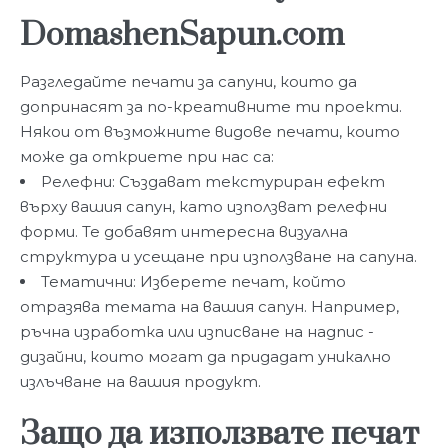
DomashenSapun.com
Разгледайте печати за сапуни, които да
допринасят за по-креативните ти проекти.
Някои от възможните видове печати, които
може да откриете при нас са:
Релефни: Създават текстуриран ефект
върху вашия сапун, като използват релефни
форми. Те добавят интересна визуална
структура и усещане при използване на сапуна.
Тематични: Изберете печат, който
отразява темата на вашия сапун. Например,
ръчна изработка или изписване на надпис -
дизайни, които могат да придадат уникално
излъчване на вашия продукт.
Защо да използвате печат