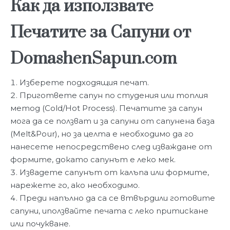
Как да използвате
Печатите за Сапуни от
DomashenSapun.com
Изберете подходящия печат.
Пригответе сапун по студения или топлия
метод (Cold/Hot Process). Печатите за сапун
мога да се ползват и за сапуни от сапунена база
(Melt&Pour), но за целта е необходимо да го
нанесете непосредствено след изваждане от
формите, докато сапунът е леко мек.
Извадете сапунът от калъпа или формите,
нарежете го, ако необходимо.
Преди напълно да са се втвърдили готовите
сапуни, иползвайте печата с леко притискане
или почукване.