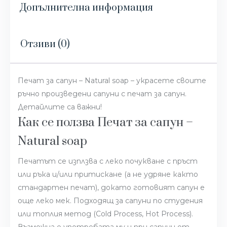
Допълнителна информация
Отзиви (0)
Печат за сапун – Natural soap – украсете своите
ръчно произведени сапуни с печат за сапун.
Детайлите са важни!
Как се ползва Печат за сапун –
Natural soap
Печатът се изплзва с леко почукване с пръст
или ръка и/или притискане (а не удряне както
стандартен печат), докато готовият сапун е
още леко мек. Подходящ за сапуни по студения
или топлия метод (Cold Process, Hot Process).