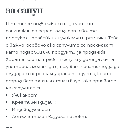
за сапун
Печатите позволяват на домашните
сапунджии да персонализират своите
продукти, правейки ги уникални и различни. Това
е важно, особено ако сапуните се предлагат
като подаръци или продукти за продажба.
Хората, които правят сапуни у дома за лична
употреба, могат да използват печатите, за да
създадат персонализирани продукти, които
отразяват техния стил и вкус.Така придвате
на сапуните си:
Униканост;
Креативен дизайн;
Индивидуалност;
Допълнителен визуален ефект.