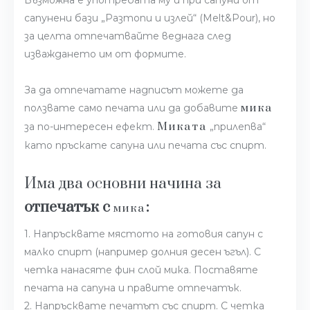
Възможна е употребата му и при сапуни от
сапунени бази „Разтопи и излей“ (Melt&Pour), но
за целта отпечатвайте веднага след
изваждането им от формите.
За да отпечатате надписът можете да
мика
ползвате само печата или да добавите
Миката
за по-интересен ефект.
„прилепва“
като пръскате сапуна или печата със спирт.
Има два основни начина за
отпечатък с
:
мика
1. Напръсквате мястото на готовия сапун с
малко спирт (например долния десен ъгъл). С
четка нанасяте фин слой мика. Поставяте
печата на сапуна и правите отпечатък.
2. Напръсквате печатът със спирт. С четка