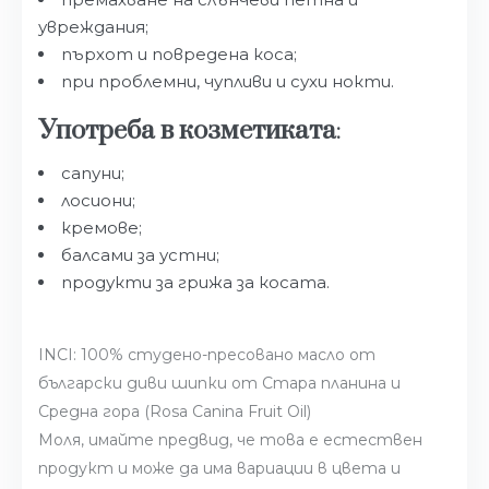
увреждания;
пърхот и повредена коса;
при проблемни, чупливи и сухи нокти.
Употреба в козметиката
:
сапуни;
лосиони;
кремове;
балсами за устни;
продукти за грижа за косата.
INCI: 100% студено-пресовано масло от
български диви шипки от Стара планина и
Средна гора (Rosa Canina Fruit Oil)
Моля, имайте предвид, че това е естествен
продукт и може да има вариации в цвета и