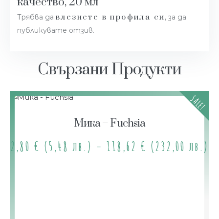
качество, 20 мл”
влезнете в профила си
Трябва да
, за да
публикувате отзив.
Свързани Продукти
SALE!
Мика – Fuchsia
2,80
€
(5,48 лв.)
–
118,62
€
(232,00 лв.)