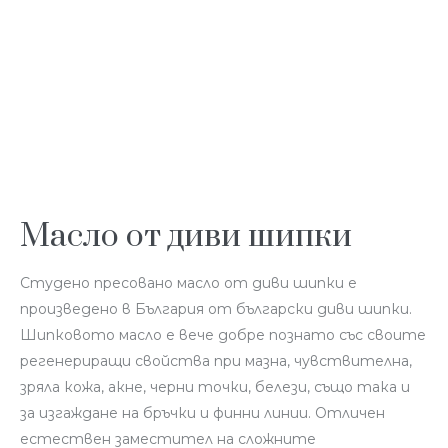
Масло от диви шипки
Студено пресовано масло от диви шипки е
произведено в България от български диви шипки.
Шипковото масло е вече добре познато със своите
регенериращи свойства при мазна, чувствителна,
зряла кожа, акне, черни точки, белези, също така и
за изгаждане на бръчки и финни линии. Отличен
естествен заместител на сложните