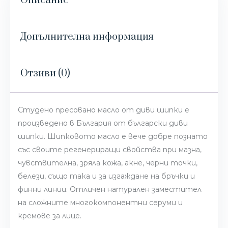
Описание
Допълнителна информация
Отзиви (0)
Студено пресовано масло от диви шипки е
произведено в България от български диви
шипки. Шипковото масло е вече добре познато
със своите регенериращи свойства при мазна,
чувствителна, зряла кожа, акне, черни точки,
белези, също така и за изгаждане на бръчки и
финни линии. Отличен натурален заместител
на сложните многокомпонентни серуми и
кремове за лице.