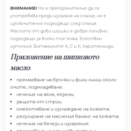
ВНИМАНИЕ!
Не е препоръчително да се
употребява преди излагане на слънце, но е
изключително подходящо след слънце.
Маслото от диви шишки е добре попивно,
подходящо за всеки тип кожа. Есествен
източник Витамините А, C и К, каротеноиди.
Приложение на шипковото
масло
:
премахване на бръчки и фини линии около
очите, подмладяване;
лечение на акне, екземи;
защита от стрии;
омекотяване и изглаждане на кожата;
регулиране на масления баланс на кожата;
лечение на белези и изгаряния;
премахване на слънчеви петна и