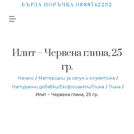
БЪРЗА ПОРЪЧКА 0888742292
Илит – Червена глина, 25
гр.
/
/
Начало
Материали за сапун и козметика
/
/
Натурални добавки/Ексфолианти/Глина
Глина
Илит – Червена глина, 25 гр.