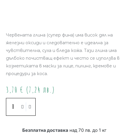
Червената глина (супер фина) има висок дял на
железни оксиди и следователно е идеална за
чувствителна, суха и бледа кожа. Тази глина има
дълбоко почистващ ефект и често се използва в
козметиката в маски за лице, пилинг, кремове и
процедури за коса.
3,70
€
(7,24 лв.)
Купи
Безплатна доставка
над 70 лв. до 1 кг