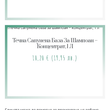
Течна Сапунена База За Шампоан –
Концентрат, 1 Л
10,20
€
(19,95 лв.)
Глината може да помогне за премахване на себума