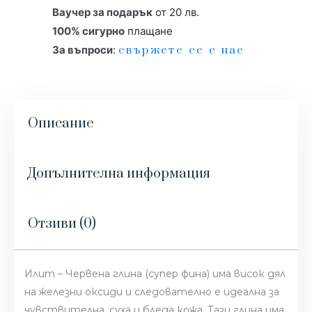
Ваучер за подарък
от 20 лв.
100% сигурно
плащане
За въпроси
:
свържете се с нас
Описание
Допълнителна информация
Отзиви (0)
Илит – Червена глина (супер фина) има висок дял
на железни оксиди и следователно е идеална за
чувствителна, суха и бледа кожа. Тази глина има