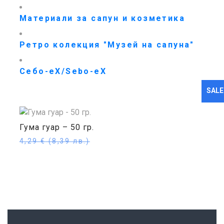
Материали за сапун и козметика
Ретро колекция "Музей на сапуна"
Себо-еХ/Sebo-eX
SALE
Гума гуар – 50 гр.
4,29
€
(8,39 лв.)
3,60
€
(7,04 лв.)
Купи