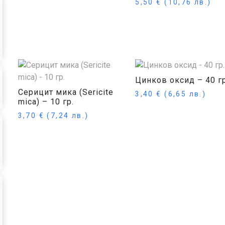
5,50
€
(10,76 лв.)
Купи
Цинков оксид – 40 гр
Серицит мика (Sericite
3,40
€
(6,65 лв.)
mica) – 10 гр.
3,70
€
(7,24 лв.)
Купи
Още