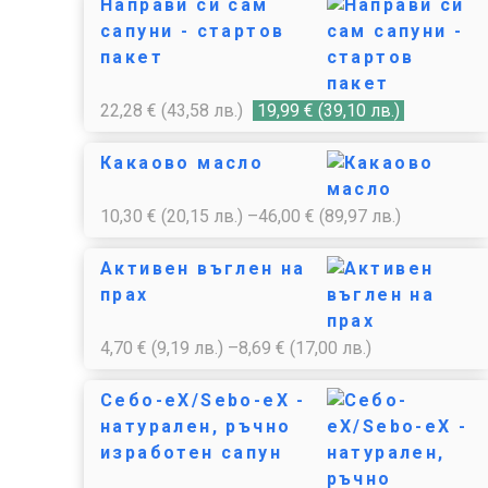
Направи си сам
сапуни - стартов
пакет
22,28
€
(43,58 лв.)
19,99
€
(39,10 лв.)
Какаово масло
10,30
€
(20,15 лв.)
–
46,00
€
(89,97 лв.)
Активен въглен на
прах
4,70
€
(9,19 лв.)
–
8,69
€
(17,00 лв.)
Себо-еХ/Sebo-eX -
натурален, ръчно
изработен сапун