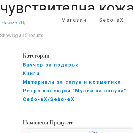
чувствителна кож
Магазин
Sebo-eX
/Продукти с етикет „чувствителна кожа“
Начало
Showing all 5 results
Категории
Ваучер за подарък
Книги
Материали за сапун и козметика
Ретро колекция "Музей на сапуна"
Себо-еХ/Sebo-eX
Намалени Продукти