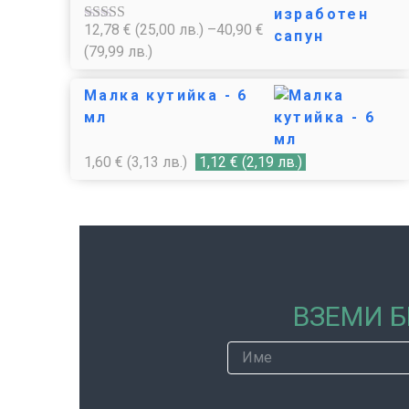
12,78
€
(25,00 лв.)
–
40,90
€
Оценено с
4.85
от 5
(79,99 лв.)
Малка кутийка - 6
мл
1,60
€
(3,13 лв.)
1,12
€
(2,19 лв.)
ВЗЕМИ Б