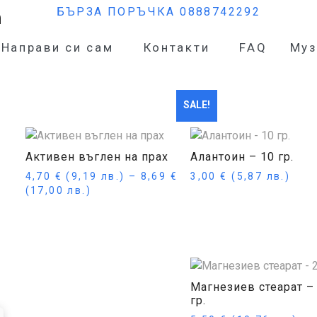
а
БЪРЗА ПОРЪЧКА 0888742292
Направи си сам
Контакти
FAQ
Муз
SALE!
Активен въглен на прах
Алантоин – 10 гр.
4,70
€
(9,19 лв.)
–
8,69
€
3,00
€
(5,87 лв.)
(17,00 лв.)
Купи
Опции
Магнезиев стеарат –
гр.