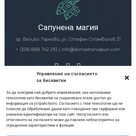
Сапунена магия
гр. Велико Търново, ул. Стефан Стамболов 31
+ (359) 888 742 292
|
info@domashensapun.com
Управление на съгласието
за бисквитки
Заплащане и доставка
За да осигурим най-добрите изживявания, ние използваме
Условия за ползване
технологии като бисквитки за съхраняване и/или достъп до
Политика за защита на личните данни
информация за устройството. Съгласието с тези технологии ще ни
позволи да обработваме данни като поведение при сърфиране или
Политика за връщане и възстановяване на
уникални идентификатори на този сайт. Несъгласието или
суми
оттеглянето на съгласието може да повлияе неблагоприятно на
определени характеристики и функции.
Лични данни – съгласие
Бисквитки