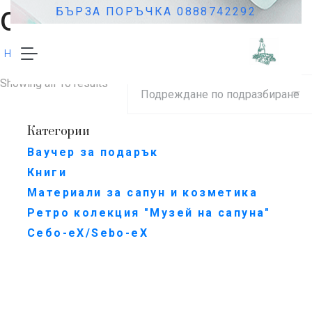
скраб
БЪРЗА ПОРЪЧКА 0888742292
/Продукти с етикет „скраб“
Начало
Showing all 10 results
Категории
Ваучер за подарък
Книги
Материали за сапун и козметика
Ретро колекция "Музей на сапуна"
Себо-еХ/Sebo-eX