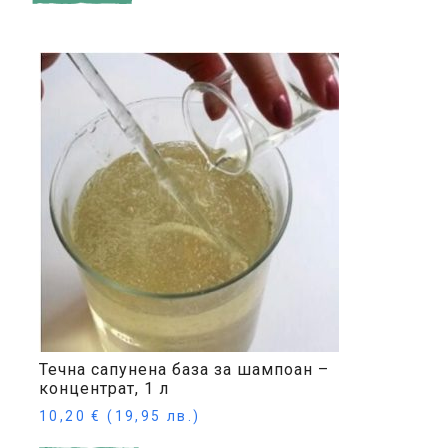
Течна сапунена база за шампоан –
концентрат, 1 л
10,20
€
(19,95 лв.)