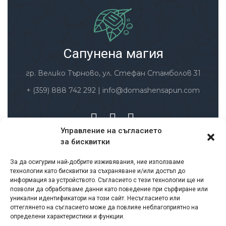
Сапунена магия
гр. Велико Търново, ул. Стефан Стамболов 31
+ (359) 888 742 292
|
info@domashensapun.com
Управление на съгласието
за бисквитки
Заплащане и доставка
За да осигурим най-добрите изживявания, ние използваме
Условия за ползване
технологии като бисквитки за съхраняване и/или достъп до
Политика за защита на личните данни
информация за устройството. Съгласието с тези технологии ще ни
позволи да обработваме данни като поведение при сърфиране или
Политика за връщане и възстановяване на
уникални идентификатори на този сайт. Несъгласието или
суми
оттеглянето на съгласието може да повлияе неблагоприятно на
определени характеристики и функции.
Лични данни – съгласие
Бисквитки