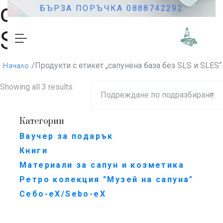
сапунена база без
БЪРЗА ПОРЪЧКА 0888742292
SLS и SLES
/Продукти с етикет „сапунена база без SLS и SLES“
Начало
Showing all 3 results
Категории
Ваучер за подарък
Книги
Материали за сапун и козметика
Ретро колекция "Музей на сапуна"
Себо-еХ/Sebo-eX