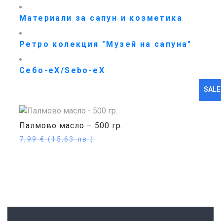
Материали за сапун и козметика
Ретро колекция "Музей на сапуна"
Себо-еХ/Sebo-eX
SALE
Палмово масло – 500 гр.
7,99
€
(15,63 лв.)
6,60
€
(12,91 лв.)
Още