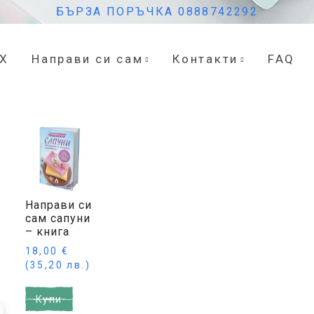
БЪРЗА ПОРЪЧКА 0888742292
eX
Направи си сам
Контакти
FAQ
Направи си
сам сапуни
– книга
18,00
€
(35,20 лв.)
Купи