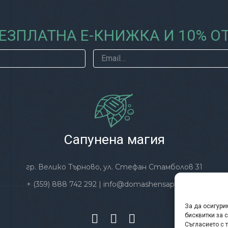
ЕЗПЛАТНА Е-КНИЖКА И 10% 
Сапунена магия
гр. Велико Търново, ул. Стефан Стамболов 31
+ (359) 888 742 292
|
info@domashensapun.com
За да осигури
бисквитки за 
Съгласието с 