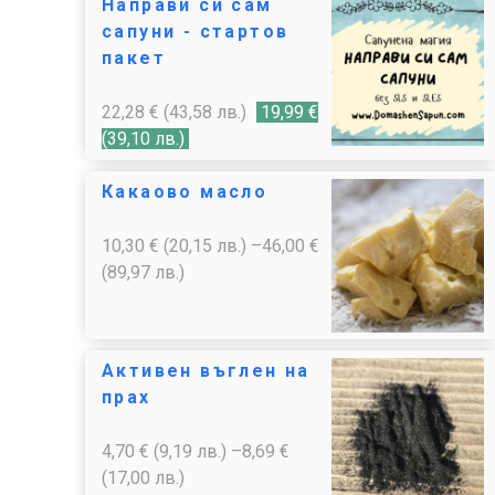
Направи си сам
сапуни - стартов
пакет
22,28
€
(43,58 лв.)
19,99
€
(39,10 лв.)
Какаово масло
10,30
€
(20,15 лв.)
–
46,00
€
(89,97 лв.)
Активен въглен на
прах
4,70
€
(9,19 лв.)
–
8,69
€
(17,00 лв.)