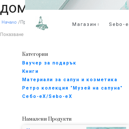
домашен сапун
/Продукти с етикет „домашен сапун“
Начало
Магазин
Sebo-
Показване на единствения резултат
Категории
Ваучер за подарък
Книги
Материали за сапун и козметика
Ретро колекция "Музей на сапуна"
Себо-еХ/Sebo-eX
Намалени Продукти