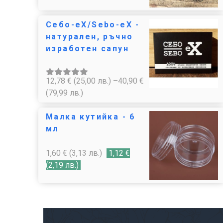
Себо-еХ/Sebo-eX -
натурален, ръчно
изработен сапун
12,78
€
(25,00 лв.)
–
40,90
€
Оценено с
4.85
от 5
(79,99 лв.)
Малка кутийка - 6
мл
1,60
€
(3,13 лв.)
1,12
€
(2,19 лв.)