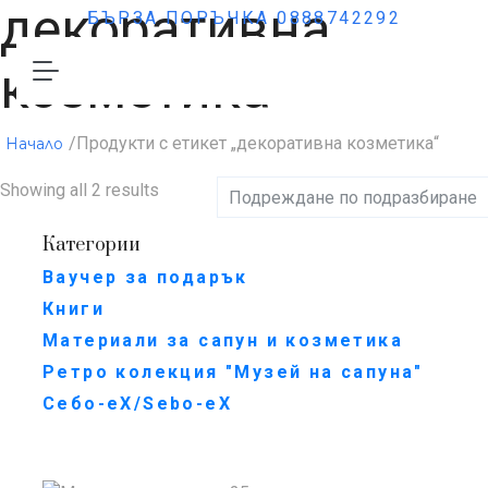
декоративна
БЪРЗА ПОРЪЧКА 0888742292
козметика
/Продукти с етикет „декоративна козметика“
Начало
Showing all 2 results
Категории
Ваучер за подарък
Книги
Материали за сапун и козметика
Ретро колекция "Музей на сапуна"
Себо-еХ/Sebo-eX