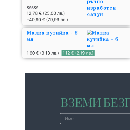
12,78
€
(25,00 лв.)
Оценено с
4.85
от 5
–
40,90
€
(79,99 лв.)
Малка кутийка - 6
мл
1,60
€
(3,13 лв.)
1,12
€
(2,19 лв.)
ВЗЕМИ БЕЗП