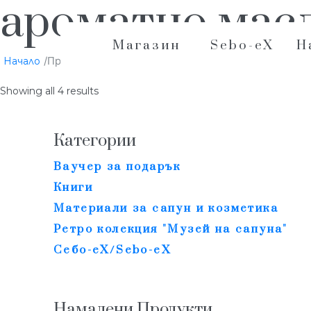
ароматно масл
Магазин
Sebo-eX
Н
/Продукти с етикет „ароматно масло за устни“
Начало
Showing all 4 results
Категории
Ваучер за подарък
Книги
Материали за сапун и козметика
Ретро колекция "Музей на сапуна"
Себо-еХ/Sebo-eX
Намалени Продукти