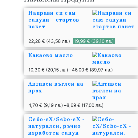
Направи си сам
сапуни - стартов
пакет
22,28
€
(43,58 лв.)
19,99
€
(39,10 лв.)
Какаово масло
10,30
€
(20,15 лв.)
–
46,00
€
(89,97 лв.)
Активен въглен на
прах
4,70
€
(9,19 лв.)
–
8,69
€
(17,00 лв.)
Себо-еХ/Sebo-eX -
натурален, ръчно
изработен сапун