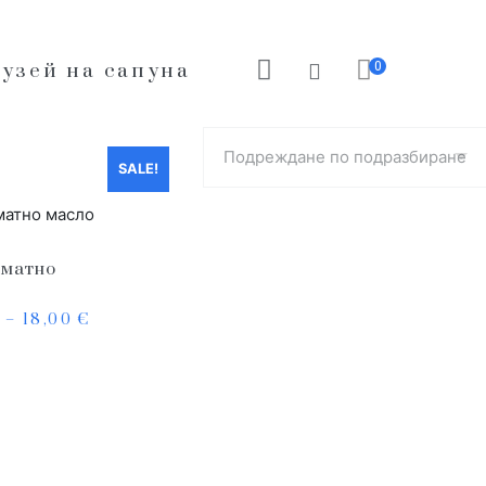
0
узей на сапуна
SALE!
оматно
)
–
18,00
€