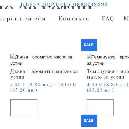
о за устни
БЪРЗА ПОРЪЧКА 0888742292
аправи си сам
Контакти
FAQ
М
SALE!
Дъвка – ароматно масло за
Теменужка – ар
устни
масло за устни
4,50
€
(8,80 лв.)
–
18,00
€
4,50
€
(8,80 лв.
(35,20 лв.)
(35,20 лв.)
Опции
Опции
SALE!