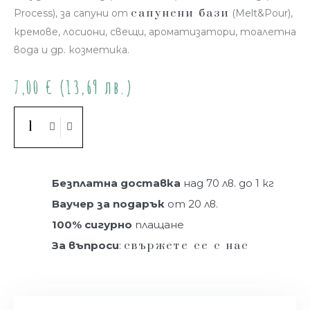
сапунени бази
Process), за сапуни от
(Melt&Pour),
кремове, лосиони, свещи, ароматизатори, тоалетна
вода и др. козметика.
7,00
€
(13,69 лв.)
Купи
Безплатна доставка
над 70 лв. до 1 кг
Ваучер за подарък
от 20 лв.
100% сигурно
плащане
За въпроси
:
свържете се с нас