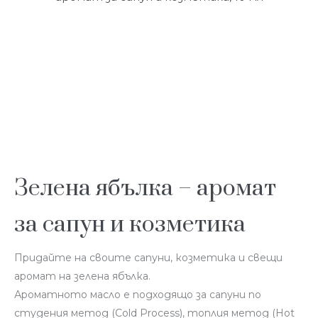
Зелена ябълка – аромат
за сапун и козметика
Придайте на своите сапуни, козметика и свещи
аромат на зелена ябълка.
Ароматното масло е подходящо за сапуни по
студения метод (Cold Process), топлия метод (Hot