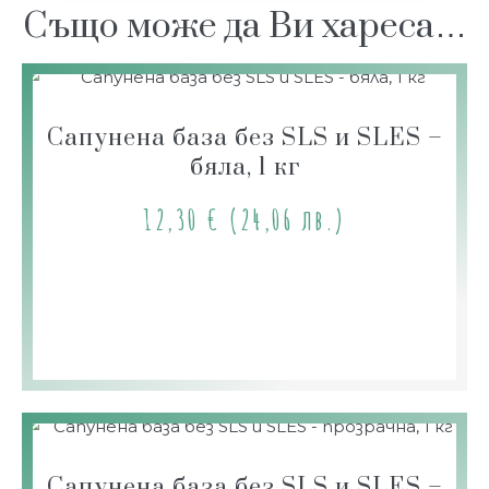
Също може да Ви хареса…
Сапунена база без SLS и SLES –
бяла, 1 кг
12,30
€
(24,06 лв.)
Сапунена база без SLS и SLES –