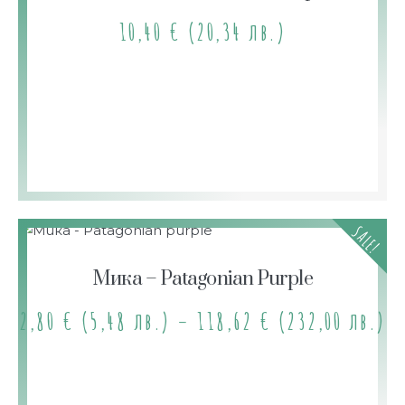
10,40
€
(20,34 лв.)
SALE!
Мика – Patagonian Purple
2,80
€
(5,48 лв.)
–
118,62
€
(232,00 лв.)