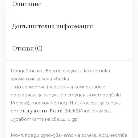
Описание
Допълнителна информация
Отзиви (0)
Придайте на своите сапуни и козметика
аромат на зелена ябълка.
Тази ароматна (парфюмна) композиция е
подходяща за сапуни по студения метод (Cold
Process), топлия метод (Hot Process), за сапуни
сапунени бази
от
(Melt&Pour), емулсии,
изработката на свещи и др.
Моля, преди използването на големи количества