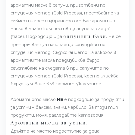
ароматни масла в сапуни, приготвени по
студения метод (Cold Process), тествайте за
съвместимост избраното от Вас ароматно
масло в малко количество „сапунена следа”
сапунени бази
(trace). Подходящо и за
. Не се
препоръчват за начинаещи сапунджии по
студения метод. Съдържанието на алкохол в
ароматните масла предизвиква бързо
сгъстяване на следата в при сапуните по
студения метод (Cold Process), което изисква
бързо изливане във формите/калъпите.
Ароматното масло
НЕ
е подходящо за продукти
за устни – балсам, гланц, червило. За този тип
продукти, моля, рагледайте категория
Ароматни масла за устни
.
Дръжте на място недостъпно за деца!