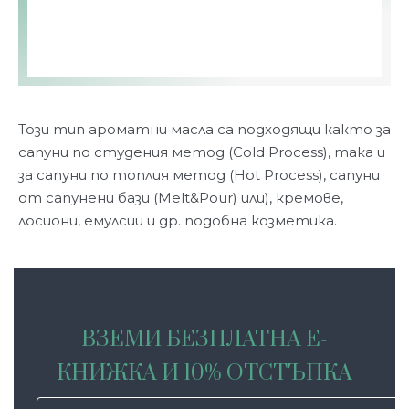
Този тип ароматни масла са подходящи както за
сапуни по студения метод (Cold Process), така и
за сапуни по топлия метод (Hot Process), сапуни
от сапунени бази (Melt&Pour) или), кремове,
лосиони, емулсии и др. подобна козметика.
ВЗЕМИ БЕЗПЛАТНА Е-
КНИЖКА И 10% ОТСТЪПКА