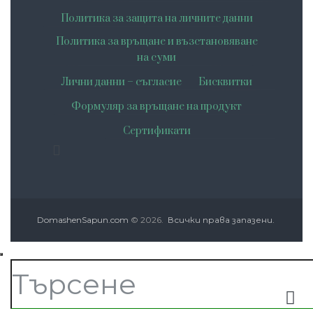
Политика за защита на личните данни
Политика за връщане и възстановяване
на суми
Лични данни – съгласие
Бисквитки
Формуляр за връщане на продукт
Сертификати
DomashenSapun.com
© 2026.
Всички права запазени.