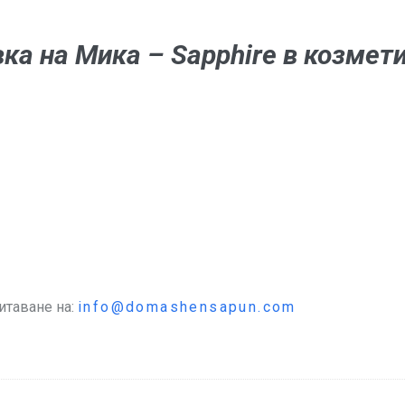
а на Мика – Sapphire в козмети
итаване на:
info@domashensapun.com