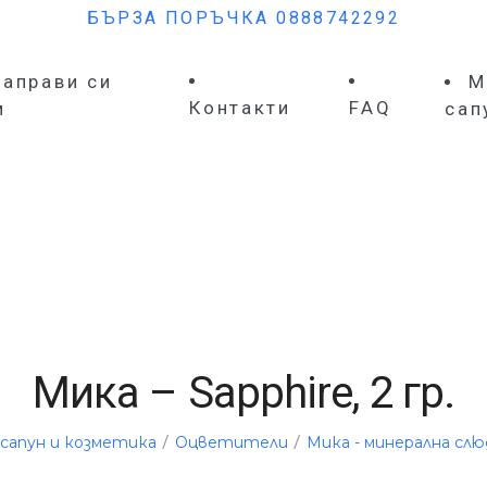
БЪРЗА ПОРЪЧКА 0888742292
Направи си
М
Контакти
FAQ
м
сап
Мика – Sapphire, 2 гр.
/
/
сапун и козметика
Оцветители
Мика - минерална слю