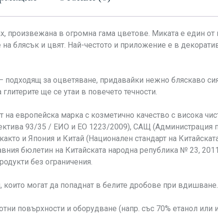
ах, произвежана в огромна гама цветове. Миката е един о
на блясък и цвят. Най-честото и приложение е в декоратив
 – подходящ за оцветяване, придавайки нежно бляскаво си
 глитерите ще се утаи в повечето течности.
т на европейска марка с козметично качество с висока чис
ектива 93/35 / ЕИО и ЕО 1223/2009), САЩ (Администрация 
), както и Япония и Китай (Национален стандарт на Китайска
вния бюлетин на Китайската народна република № 23, 2011
родукти без ограничения.
и, които могат да попаднат в белите дробове при вдишване
ни повърхности и оборудване (напр. със 70% етанол или и