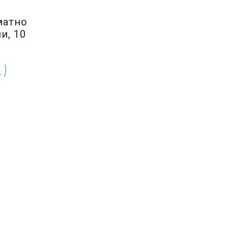
оматно
и, 10
.)