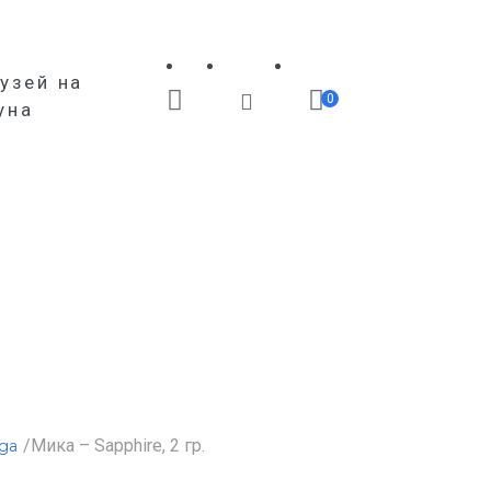
узей на
0
уна
/Мика – Sapphire, 2 гр.
да