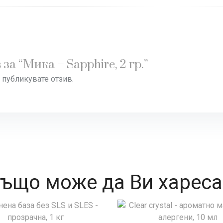
а “Мика – Sapphire, 2 гр.”
а публикувате отзив.
ъщо може да Ви харес