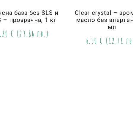
ена база без SLS и
Clear crystal – ар
 – прозрачна, 1 кг
масло без алерген
мл
,20
€
(23,86 лв.)
6,50
€
(12,71 лв