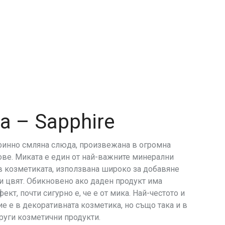
а – Sapphire
финно смляна слюда, произвежана в огромна
ове. Миката е един от най-важните минерални
в козметиката, използвана широко за добавяне
 и цвят. Обикновено ако даден продукт има
ект, почти сигурно е, че е от мика. Най-честото и
е е в декоративната козметика, но също така и в
руги козметични продукти.