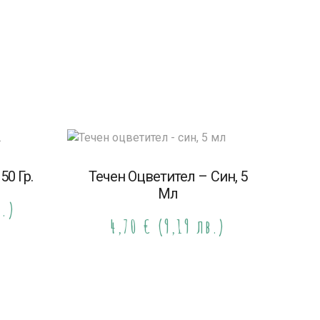
50 Гр.
Течен Оцветител – Син, 5
Мл
в.)
4,70
€
(9,19 лв.)