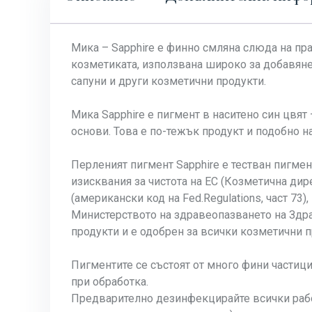
Мика – Sapphire е финно смляна слюда на пр
козметиката, използвана широко за добавяне 
сапуни и други козметични продукти.
Мика Sapphire е пигмент в наситено син цвят
основи. Това е по-тежък продукт и подобно на
Перленият пигмент Sapphire е тестван пигмен
изисквания за чистота на ЕС (Козметична дир
(американски код на Fed.Regulations, част 73
Министерството на здравеопазването на Здра
продукти и е одобрен за всички козметични п
Пигментите се състоят от много фини частиц
при обработка.
Предварително дезинфекцирайте всички работ