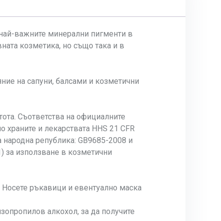
т най-важните минерални пигменти в
ната козметика, но също така и в
яние на сапуни, балсами и козметични
тота. Съответства на официалните
по храните и лекарствата HHS 21 CFR
та народна република: GB9685-2008 и
) за използване в козметични
. Носете ръкавици и евентуално маска
зопропилов алкохол, за да получите