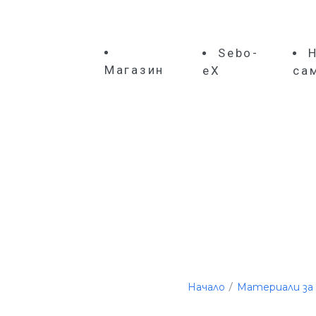
Sebo-
Магазин
eX
са
/
Начало
Материали за 