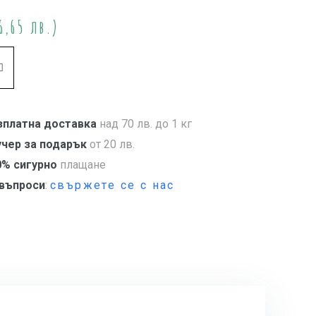
6,65 лв.)
Купи
зплатна доставка
над 70 лв. до 1 кг
учер за подарък
от 20 лв.
0% сигурно
плащане
 въпроси
:
свържете се с нас