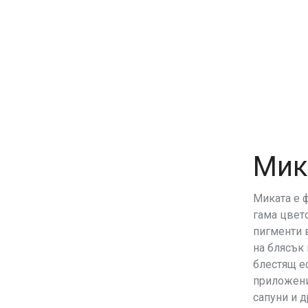
Мик
Миката е 
гама цвет
пигменти 
на блясък
блестящ еф
приложени
сапуни и д