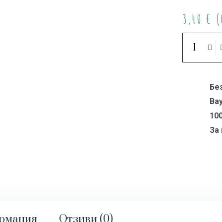
3,40
€
(
Бе
Ва
10
За
ормация
Отзиви (0)