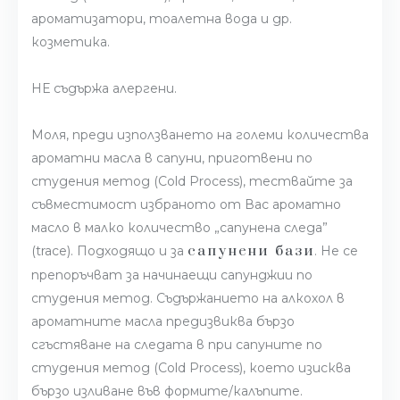
ароматизатори, тоалетна вода и др.
козметика.
НЕ съдържа алергени.
Моля, преди използването на големи количества
ароматни масла в сапуни, приготвени по
студения метод (Cold Process), тествайте за
съвместимост избраното от Вас ароматно
масло в малко количество „сапунена следа”
сапунени бази
(trace). Подходящо и за
. Не се
препоръчват за начинаещи сапунджии по
студения метод. Съдържанието на алкохол в
ароматните масла предизвиква бързо
сгъстяване на следата в при сапуните по
студения метод (Cold Process), което изисква
бързо изливане във формите/калъпите.