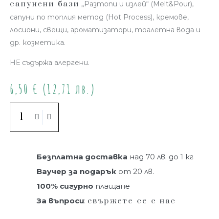
сапунени бази
„Разтопи и излей“ (Melt&Pour),
сапуни по топлия метод (Hot Process), кремове,
лосиони, свещи, ароматизатори, тоалетна вода и
др. козметика.
НЕ съдържа алергени.
6,50
€
(12,71 лв.)
Купи
Безплатна доставка
над 70 лв. до 1 кг
Ваучер за подарък
от 20 лв.
100% сигурно
плащане
За въпроси
:
свържете се с нас