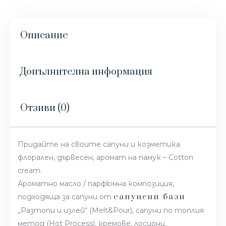
Описание
Допълнителна информация
Отзиви (0)
Придайте на своите сапуни и козметика
флорален, дървесен, аромат на памук – Cotton
cream.
Ароматно масло / парфюмна композиция,
сапунени бази
подходяща за сапуни от
„Разтопи и излей“ (Melt&Pour), сапуни по топлия
метод (Hot Process), кремове, лосиони,