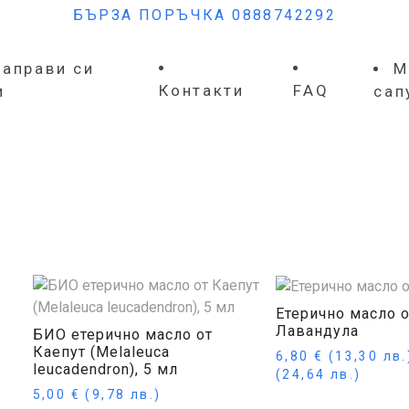
БЪРЗА ПОРЪЧКА 0888742292
Направи си
М
Контакти
FAQ
м
сап
Етерично масло о
Лавандула
БИО етерично масло от
Каепут (Melaleuca
6,80
€
(13,30 лв
leucadendron), 5 мл
(24,64 лв.)
5,00
€
(9,78 лв.)