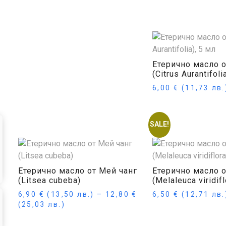
Опции
Още
Етерично масло 
(Citrus Aurantifoli
6,00
€
(11,73 лв.
Купи
SALE!
Етерично масло от Мей чанг
Етерично масло 
(Litsea cubeba)
(Melaleuca viridif
6,90
€
(13,50 лв.)
–
12,80
€
6,50
€
(12,71 лв.
(25,03 лв.)
Купи
Опции