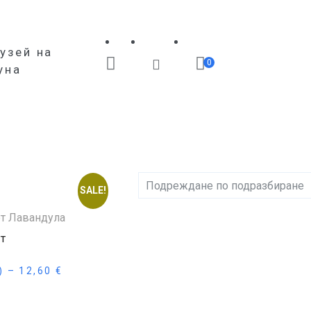
узей на
0
уна
SALE!
т
.)
–
12,60
€