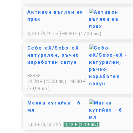
Активен въглен на
прах
4,70
€
(9,19 лв.)
–
8,69
€
(17,00 лв.)
Себо-еХ/Sebo-eX -
натурален, ръчно
изработен сапун
12,78
€
(25,00 лв.)
–
40,90
€
Оценено с
4.85
от 5
(79,99 лв.)
Малка кутийка - 6
мл
1,60
€
(3,13 лв.)
1,12
€
(2,19 лв.)