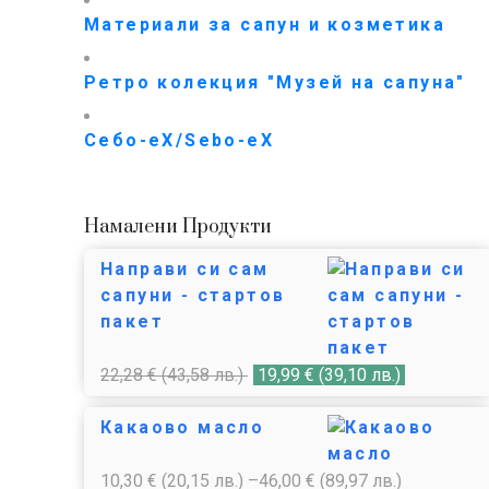
Материали за сапун и козметика
Ретро колекция "Музей на сапуна"
Себо-еХ/Sebo-eX
Намалени Продукти
Направи си сам
сапуни - стартов
пакет
22,28
€
(43,58 лв.)
19,99
€
(39,10 лв.)
Какаово масло
10,30
€
(20,15 лв.)
–
46,00
€
(89,97 лв.)