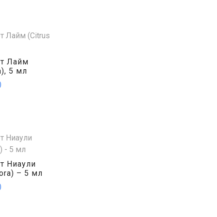
от Лайм
a), 5 мл
)
от Ниаули
lora) – 5 мл
)