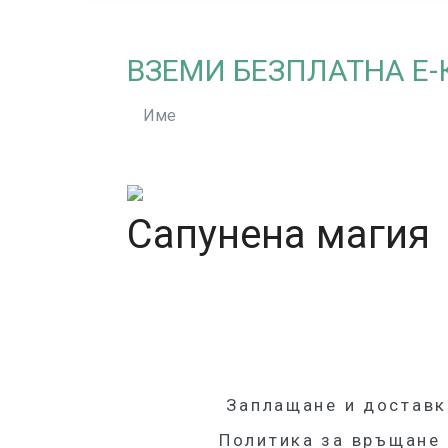
ВЗЕМИ БЕЗПЛАТНА Е
Сапунена магия
гр. Велико Търново, ул. Стефан Стамболов
+ (359) 888 742 292
|
info@domas
Заплащане и доставк
Политика за връщане 