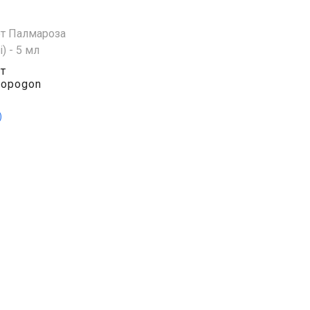
т
bopogon
)