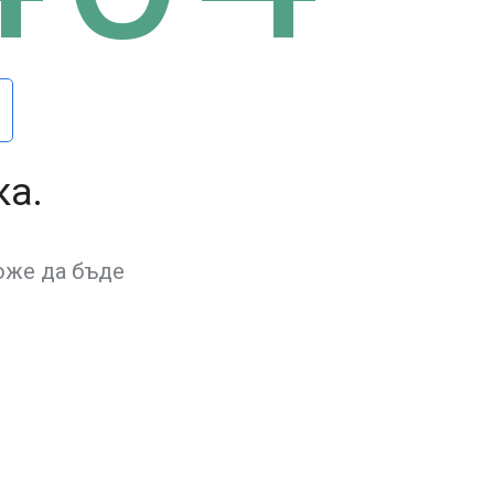
ка.
оже да бъде